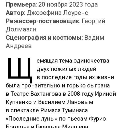
Премьера
: 20 ноября 2023 года
Автор
: Джозефина Лоуренс
Режиссер-постановщик
: Георгий
Долмазян
Сценография и костюмы
: Вадим
Андреев
Щ
емящая тема одиночества
двух пожилых людей
в последние годы их жизни
была пронзительно и горько сыграна
в Театре Вахтангова в 2008 году Ириной
Купченко и Василием Лановым
в спектакле Римаса Туминаса
«Последние луны» по пьесам Фурио
Бордона и Гаральда Мюллера.